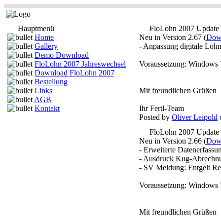
Hauptmenü
FloLohn 2007 Update
Home
Neu in Version 2.67 (
Down
Gallery
- Anpassung digitale Lohn
Demo Download
FloLohn 2007 Jahreswechsel
Voraussetzung: Windows 
Download FloLohn 2007
Bestellung
Links
Mit freundlichen Grüßen
AGB
Kontakt
Ihr Fertl-Team
Posted by
Oliver Leipold
o
FloLohn 2007 Update
Neu in Version 2.66 (
Down
- Erweiterte Datenerfassu
- Ausdruck Kug-Abrechnu
- SV Meldung: Entgelt R
Voraussetzung: Windows 
Mit freundlichen Grüßen