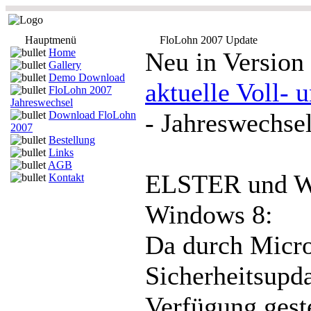
Hauptmenü
FloLohn 2007 Update
Home
Neu in Version 
Gallery
Demo Download
aktuelle Voll- 
FloLohn 2007
Jahreswechsel
- Jahreswechse
Download FloLohn
2007
Bestellung
Links
AGB
ELSTER und Wi
Kontakt
Windows 8:
Da durch Micro
Sicherheitsupd
Verfügung geste